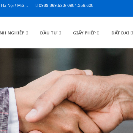
n, P. Bến Thành, TP. HCM
0989.869.523/ 0984.356.608
NH NGHIỆP
ĐẦU TƯ
GIẤY PHÉP
ĐẤT ĐAI