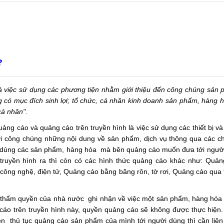
?
à việc sử dụng các phương tiện nhằm giới thiệu đến công chúng sản
g có mục đích sinh lợi; tổ chức, cá nhân kinh doanh sản phẩm, hàng h
 cá nhân".
uảng cáo và quảng cáo trên truyền hình là việc sử dụng các thiết bị v
ới công chúng những nội dung về sản phẩm, dịch vụ thông qua các c
tiêu dùng các sản phẩm, hàng hóa mà bên quảng cáo muốn đưa tới người
 truyền hình ra thì còn có các hình thức quảng cáo khác như: Quản
 công nghệ, điện tử, Quảng cáo bằng băng rôn, tờ rơi, Quảng cáo qua 
có thẩm quyền của nhà nước ghi nhận về việc một sản phẩm, hàng hó
 cáo trên truyền hình này, quyền quảng cáo sẽ không được thực hiện
n thủ tục quảng cáo sản phẩm của mình tới người dùng thì cần liên