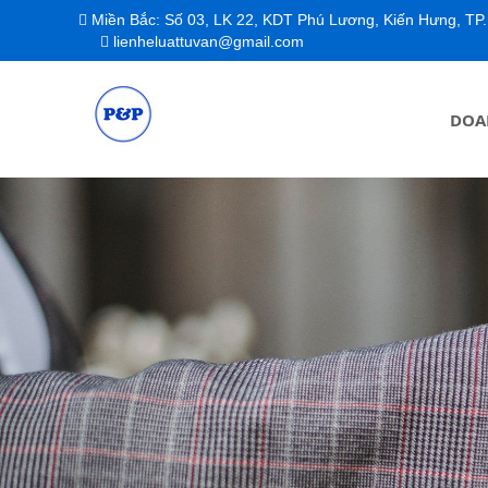
Miền Bắc: Số 03, LK 22, KDT Phú Lương, Kiến Hưng, TP. Hà Nội / Miền Nam: Tòa Fimexco, 231-233 Lê Thánh Tô
lienheluattuvan@gmail.com
DOA