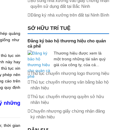
Bổ sung nhà xưởng vào giấy chứng nhận
quyền sử dụng đất tại Bắc Ninh
Đăng ký nhà xưởng trên đất tại Ninh Bình
SỞ HỮU TRÍ TUỆ
 phép quảng
o giống như
Đăng ký bảo hộ thương hiệu cho quán
cà phê
Thương hiệu được xem là
thủ tục xin
một trong những tài sản quý
ình này hay
giá của công ty, của cá...
thủ tục xin
Thủ tục chuyển nhượng logo thương hiệu
ấy phép nên
ng cáo trên
Thủ tục chuyển nhượng văn bằng bảo hộ
ng quy định
nhãn hiệu
Thủ tục chuyển nhượng quyền sở hữu
nhãn hiệu
 ý những
Chuyển nhượng giấy chứng nhận đăng
ký nhãn hiệu
; thời gian