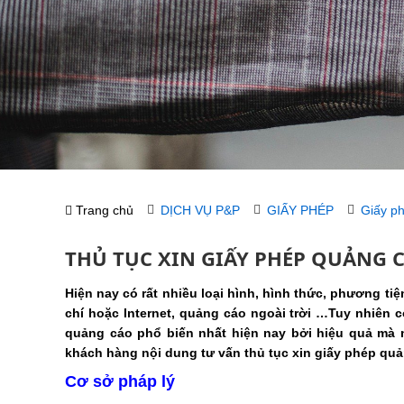
Trang chủ
DỊCH VỤ P&P
GIẤY PHÉP
Giấy p
THỦ TỤC XIN GIẤY PHÉP QUẢNG 
Hiện nay có rất nhiều loại hình, hình thức, phương ti
chí hoặc Internet, quảng cáo ngoài trời …Tuy nhiên 
quảng cáo phổ biến nhất hiện nay bởi hiệu quả mà 
khách hàng nội dung tư vấn thủ tục xin giấy phép quả
Cơ sở pháp lý