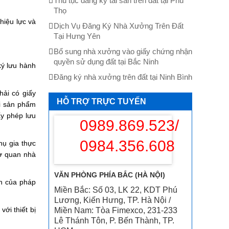
Thủ tục đăng ký tài sản trên đất tại Phú
Thọ
hiệu lực và
Dịch Vụ Đăng Ký Nhà Xưởng Trên Đất
Tại Hưng Yên
Bổ sung nhà xưởng vào giấy chứng nhận
quyền sử dụng đất tại Bắc Ninh
ký lưu hành
Đăng ký nhà xưởng trên đất tại Ninh Bình
ải có giấy
HỖ TRỢ TRỰC TUYẾN
ới sản phẩm
ấy phép lưu
0989.869.523/
0984.356.608
hụ gia thực
cơ quan nhà
VĂN PHÒNG PHÍA BẮC (HÀ NỘI)
nh của pháp
Miền Bắc: Số 03, LK 22, KDT Phú
Lương, Kiến Hưng, TP. Hà Nội /
với thiết bị
Miền Nam: Tòa Fimexco, 231-233
Lê Thánh Tôn, P. Bến Thành, TP.