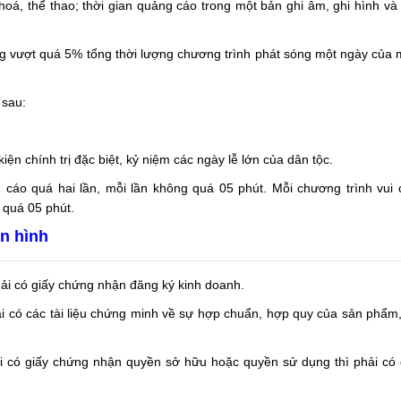
oá, thể thao; thời gian quảng cáo trong một bản ghi âm, ghi hình và c
ông vượt quá 5% tổng thời lượng chương trình phát sóng một ngày của 
 sau:
iện chính trị đặc biệt, kỷ niệm các ngày lễ lớn của dân tộc.
áo quá hai lần, mỗi lần không quá 05 phút. Mỗi chương trình vui ch
 quá 05 phút.
ền hình
ải có giấy chứng nhận đăng ký kinh doanh.
ải có các tài liệu chứng minh về sự hợp chuẩn, hợp quy của sản phẩm
ải có giấy chứng nhận quyền sở hữu hoặc quyền sử dụng thì phải có