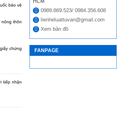
HCM
huốc bảo vệ
0989.869.523/ 0984.356.608
lienheluattuvan@gmail.com
n nông thôn
Xem bản đồ
 giấy chứng
FANPAGE
i tiếp nhận