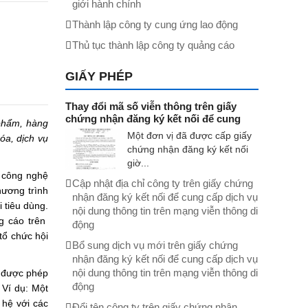
giới hành chính
Thành lập công ty cung ứng lao động
Thủ tục thành lập công ty quảng cáo
GIẤY PHÉP
Thay đổi mã số viễn thông trên giấy
chứng nhận đăng ký kết nối để cung
 phẩm, hàng
cấp dịch vụ nội dung thông tin trên
Một đơn vị đã được cấp giấy
óa, dịch vụ
mạng viễn thông di động
chứng nhận đăng ký kết nối
giờ...
à công nghệ
Cập nhật địa chỉ công ty trên giấy chứng
hương trình
nhận đăng ký kết nối để cung cấp dịch vụ
 tiêu dùng.
nội dung thông tin trên mạng viễn thông di
g cáo trên
động
tổ chức hội
Bổ sung dịch vụ mới trên giấy chứng
nhận đăng ký kết nối để cung cấp dịch vụ
nội dung thông tin trên mạng viễn thông di
a được phép
động
.
Ví dụ: Một
 hệ với các
Đổi tên công ty trên giấy chứng nhận