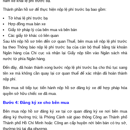
năm kê khai lệ phí trước bạ.
Thành phần hồ sơ để thực hiện nộp lệ phí trước bạ bao gồm:
Tờ khai lệ phí trước bạ
Hợp đồng mua bán xe
Giấy tờ pháp lý của bên mua và bên bán
Các giấy tờ khác có liên quan
Sau khi nộp hồ sơ trên đến cơ quan Thuế, bên mua sẽ nộp lệ phí trước
bạ theo Thông báo nộp lệ phí trước bạ của cán bộ thuế bằng tài khoản
Ngân hàng của Chi cục và nhận lại Giấy nộp tiền vào Ngân sách nhà
nước từ phía Ngân hàng.
Đến đây, đã hoàn thành xong bước nộp lệ phí trước bạ cho thủ tục sang
tên xe mà không cần quay lại cơ quan thuế để xác nhận đã hoàn thành
nộp phí.
Bên mua sẽ tiếp tục tiến hành nộp hồ sơ đăng ký xe để hợp pháp hóa
quyền sở hữu chiếc xe đã mua.
Bước 4: Đăng ký xe cho bên mua
Bên mua nộp hồ sơ đăng ký xe tại cơ quan đăng ký xe nơi bên mua
đăng ký thường trú; là Phòng Cảnh sát giao thông Công an Thành phố
Thành phố Hồ Chí Minh hoặc Công an cấp huyện nới bên bán có trụ sở,
thường trú tại địa phương.