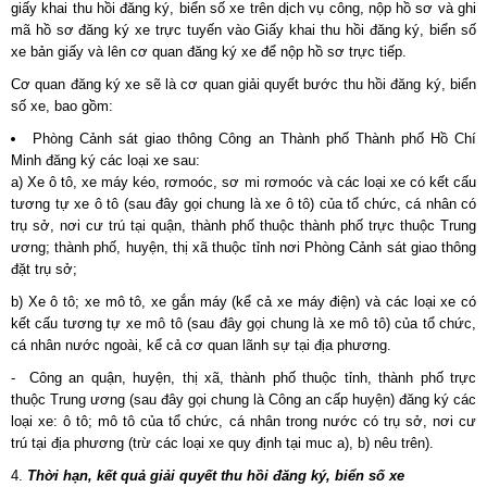
giấy khai thu hồi đăng ký, biển số xe trên dịch vụ công, nộp hồ sơ và ghi
mã hồ sơ đăng ký xe trực tuyến vào Giấy khai thu hồi đăng ký, biển số
xe bản giấy và lên cơ quan đăng ký xe để nộp hồ sơ trực tiếp.
Cơ quan đăng ký xe sẽ là cơ quan giải quyết bước thu hồi đăng ký, biển
số xe, bao gồm:
Phòng Cảnh sát giao thông Công an Thành phố Thành phố Hồ Chí
Minh đăng ký các loại xe sau:
a) Xe ô tô, xe máy kéo, rơmoóc, sơ mi rơmoóc và các loại xe có kết cấu
tương tự xe ô tô (sau đây gọi chung là xe ô tô) của tổ chức, cá nhân có
trụ sở, nơi cư trú tại quận, thành phố thuộc thành phố trực thuộc Trung
ương; thành phố, huyện, thị xã thuộc tỉnh nơi Phòng Cảnh sát giao thông
đặt trụ sở;
b) Xe ô tô; xe mô tô, xe gắn máy (kể cả xe máy điện) và các loại xe có
kết cấu tương tự xe mô tô (sau đây gọi chung là xe mô tô) của tổ chức,
cá nhân nước ngoài, kể cả cơ quan lãnh sự tại địa phương.
- Công an quận, huyện, thị xã, thành phố thuộc tỉnh, thành phố trực
thuộc Trung ương (sau đây gọi chung là Công an cấp huyện) đăng ký các
loại xe: ô tô; mô tô của tổ chức, cá nhân trong nước có trụ sở, nơi cư
trú tại địa phương (trừ các loại xe quy định tại muc a), b) nêu trên).
Thời hạn, kết quả giải quyết thu hồi đăng ký, biển số xe