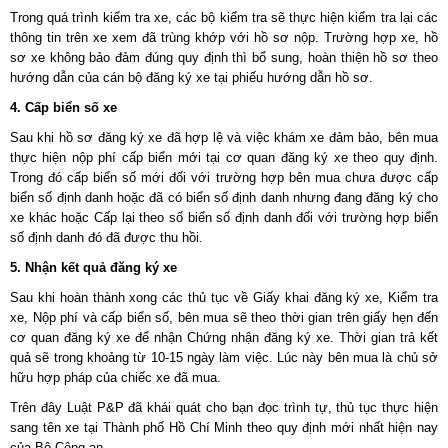
Trong quá trình kiểm tra xe, các bộ kiểm tra sẽ thực hiện kiểm tra lại các
thông tin trên xe xem đã trùng khớp với hồ sơ nộp. Trường hợp xe, hồ
sơ xe không bảo đảm đúng quy định thì bổ sung, hoàn thiện hồ sơ theo
hướng dẫn của cán bộ đăng ký xe tại phiếu hướng dẫn hồ sơ.
4. Cấp biển số xe
Sau khi hồ sơ đăng ký xe đã hợp lệ và việc khám xe đảm bảo, bên mua
thực hiện nộp phí cấp biển mới tại cơ quan đăng ký xe theo quy định.
Trong đó cấp biển số mới đối với trường hợp bên mua chưa được cấp
biển số định danh hoặc đã có biển số định danh nhưng đang đăng ký cho
xe khác hoặc Cấp lại theo số biển số định danh đối với trường hợp biển
số định danh đó đã được thu hồi.
5. Nhận kết quả đăng ký xe
Sau khi hoàn thành xong các thủ tục về Giấy khai đăng ký xe, Kiểm tra
xe, Nộp phí và cấp biển số, bên mua sẽ theo thời gian trên giấy hẹn đến
cơ quan đăng ký xe để nhận Chứng nhận đăng ký xe. Thời gian trả kết
quả sẽ trong khoảng từ 10-15 ngày làm việc. Lúc này bên mua là chủ sở
hữu hợp pháp của chiếc xe đã mua.
Trên đây Luật P&P đã khái quát cho bạn đọc trình tự, thủ tục thực hiện
sang tên xe tại Thành phố Hồ Chí Minh theo quy định mới nhất hiện nay
của Bộ Công an.