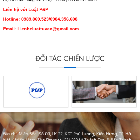
Liên hệ với Luật P&P
Hotline: 0989.869.523/0984.356.608
Email: Lienheluattuvan@gmail.com
ĐỐI TÁC CHIẾN LƯỢC
Địa chỉ:
Miền Bắc: Số 03, LK 22, KDT Phú Lương, Kiến Hưng, TP. Hà