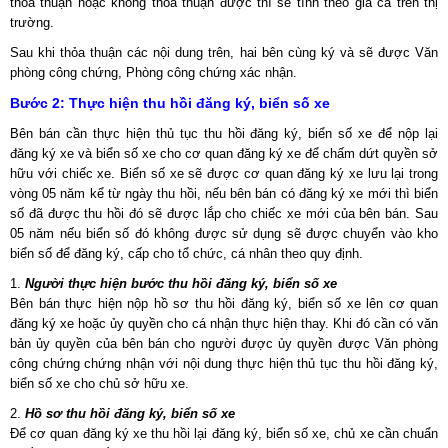
thỏa thuận hoặc không thỏa thuận được thì sẽ tính theo giá cả trên thị
trường.
Sau khi thỏa thuận các nội dung trên, hai bên cùng ký và sẽ được Văn
phòng công chứng, Phòng công chứng xác nhận.
Bước 2: Thực hiện thu hồi đăng ký, biển số xe
Bên bán cần thực hiện thủ tục thu hồi đăng ký, biển số xe để nộp lại
đăng ký xe và biển số xe cho cơ quan đăng ký xe để chấm dứt quyền sở
hữu với chiếc xe. Biển số xe sẽ được cơ quan đăng ký xe lưu lại trong
vòng 05 năm kể từ ngày thu hồi, nếu bên bán có đăng ký xe mới thì biển
số đã được thu hồi đó sẽ được lắp cho chiếc xe mới của bên bán. Sau
05 năm nếu biển số đó không được sử dụng sẽ được chuyển vào kho
biển số để đăng ký, cấp cho tổ chức, cá nhân theo quy định.
Người thực hiện bước thu hồi đăng ký, biển số xe
Bên bán thực hiện nộp hồ sơ thu hồi đăng ký, biển số xe lên cơ quan
đăng ký xe hoặc ủy quyền cho cá nhận thực hiện thay. Khi đó cần có văn
bản ủy quyền của bên bán cho người được ủy quyền được Văn phòng
công chứng chứng nhận với nội dung thực hiện thủ tục thu hồi đăng ký,
biển số xe cho chủ sở hữu xe.
Hồ sơ thu hồi đăng ký, biển số xe
Để cơ quan đăng ký xe thu hồi lại đăng ký, biển số xe, chủ xe cần chuẩn