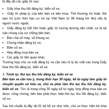
bị đầy đủ các giấy tờ sau:
Giấy khai thu hồi đăng ký, biển số xe;
Giấy tờ pháp lý của bên bán và bên mua; Thẻ thường trú hoặc thẻ
tạm trú (còn thời hạn cư trú tại Việt Nam từ 06 tháng trở lên) nếu là
người nước ngoài;
Giấy đăng ký kết hôn hoặc giấy tờ tương đương nếu chiếc xe là tài
sản chung của vợ chồng bên bán;
Bản chà số máy, số khung xe;
Chứng nhận đăng ký xe;
Biên số xe;
Hợp đồng mua bán xe;
Các giấy tờ liên quan khác.
Trường hợp chủ xe mất đăng ký xe cần nêu rõ lý do mất vào trong Giấy
khai thu hồi đăng ký, biển số xe.
Trình tự, thủ tục thu hồi đăng ký, biển số xe
Bên bán xe cần lưu ý, trong thời hạn 30 ngày, kể từ ngày làm giấy tờ
chuyển quyền sở hữu xe, chủ xe phải làm thủ tục thu hồi đăng ký,
biển số xe
. Tức là trong vòng 30 ngày kể từ ngày hợp đồng mua bán xe
được công chứng, bên bán phải thực hiện thủ tục thu hồi đăng ký, biển
số xe.
Sau khi chuẩn bị đầy đủ 01 bộ hồ sơ như trên, chủ xe thực hiện kê khai