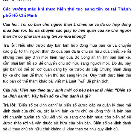
Các vướng mắc khi thực hiện thủ tục sang tên xe tại Thành
phố Hồ Chí Minh
Câu hỏi: Tôi có bán cho người thân 1 chiếc xe và đã có hợp đồng
mua bán rồi, tôi đã chuyển các giấy tờ liên quan của xe cho người
thân thì có phải làm sang tên xe nữa không?
Trả lời:
Nếu như trước đây bạn làm hợp đồng mua bán xe và chuyển
các giấy tờ thì người thân đó của bạn đã là chủ sở hữu của chiếc xe rồi
nhưng theo quy định mới hiện nay của Bộ Công an thì khi bạn bán xe,
cần phải làm hồ sơ để chuyển chủ sở hữu sang người mới. Do đó, bây
giờ bạn có thể tới cơ quan đăng ký xe trước đó cấp Chứng nhận đăng
ký xe cho bạn để thực hiện thủ tục sang tên xe. Quy trình thực hiện thủ
tục bạn có thể tham khảo bài viết mà Luật P&P đã phân tích.
Câu hỏi: Hiện nay theo quy định mới có nêu nên khái niệm “Biển số
xe định danh”. Vậy biển số xe định danh là gì?
Trả lời:
“Biển số xe định danh” là biển số được cấp và quản lý theo mã
định danh của chủ xe, tức là khi bán xe thì chủ xe đồng thời là bên bán
chỉ chuyển quyền sở hữu đối với xe sang cho bên mua; còn biển số sẽ
được tháo rời và vẫn thuộc sở hữu của bên bán. Biển số xe định danh
sẽ đi theo chủ sở hữu chứ không đi kèm theo xe như quy định cũ.