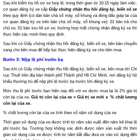
Sau khi kiểm tra hồ sơ xe hợp lệ, trong thời gian từ 10-15 ngày làm việc,
cơ quan đăng ký xe cấp
Giấy chứng nhận thu hồi đăng ký, biển số xe
theo quy định (có dán bản chà số máy, số khung và đóng dấu giáp lai của
cơ quan đăng ký xe trên bản chà số máy, số khung xe): 01 bản trả cho
chủ xe; 01 bản lưu hồ sơ xe; trường hợp mất chứng nhận đăng ký xe thì
thực hiện xác minh theo quy định.
Sau khi có Giấy chứng nhận thu hồi đăng ký, biển số xe, bên bán chuyển
sang cho bên mua để tiếp tục thực hiện đăng ký xe cho bên mua.
Bước 3: Nộp lệ phí trước bạ
Sau khi có Giấy chứng nhận thu hồi đăng ký, biển số xe, bên mua tới Chi
cục Thuế trên địa bàn thành phố Thành phố Hồ Chí Minh, nơi đăng ký hộ
khẩu thường trú để nộp phí lệ trước bạ trước khi đăng ký xe.
Mức thu lệ phí trước bạn hiện nay đối với xe được mua lại là 2% giá trị
còn lại của xe.
Giá trị còn lại của xe = Giá trị xe mới x % chất lượng
còn lại của xe.
% chất lượng còn lại của xe tính theo số năm sử dụng của xe.
Thời gian sử dụng của xe được tính từ năm sản xuất đến năm kê khai lệ
phí trước bạ. Trường hợp không xác định được năm sản xuất thì thời
gian sử dụng của xe được tính từ năm bắt đầu đưa xe vào sử dụng đến