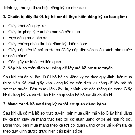
Trình tự, thủ tục thực hiện đăng ký xe như sau:
1. Chuẩn bị đầy đủ 01 bộ hồ sơ để thực hiện đăng ký xe bao gồm:
Giấy khai đăng ký xe
Giấy tờ pháp lý của bên bán và bên mua
Hợp đồng mua bán xe
Giấy chứng nhận thu hồi đăng ký, biển số xe
Giấy nộp tiền lệ phí trước bạ (Giấy nộp tiền vào ngân sách nhà nước
từ ngân hàng)
Các giấy tờ khác có liên quan.
2. Nộp hồ sơ trên dịch vụ công để lấy mã hồ sơ trực tuyến
Sau khi chuẩn bị đầy đủ 01 bộ hồ sơ đăng ký xe theo quy định, bên mua
thực hiện Kê khai giấy khai đăng ký xe trên dịch vụ công để lấy mã hồ
sơ trực tuyến. Bên mua điền đầy đủ, chính xác các thông tin trong Giấy
khai đăng ký xe và tải lên bản chụp toàn bộ hồ sơ đã chuẩn bị.
3. Mang xe và hồ sơ đăng ký xe tới cơ quan đăng ký xe
Sau khi đã có mã hồ sơ trực tuyến, bên mua điền mã vào Giấy khai đăng
ký xe bản giấy và mang trực tiếp tới cơ quan đăng ký xe để nộp hồ sơ.
Đồng thời, bên mua mang theo xe tới cơ quan đăng ký xe để kiểm tra xe
theo quy định trước thực hiện cấp biển số xe.