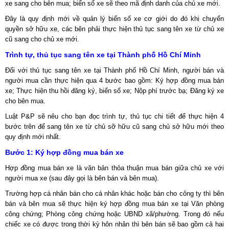
xe sang cho bên mua; biển số xe sẽ theo mã định danh của chủ xe mới.
Đây là quy định mới về quản lý biển số xe cơ giới do đó khi chuyển
quyền sở hữu xe, các bên phải thực hiện thủ tục sang tên xe từ chủ xe
cũ sang cho chủ xe mới.
Trình tự, thủ tục sang tên xe tại Thành phố Hồ Chí Minh
Đối với thủ tục sang tên xe tại Thành phố Hồ Chí Minh, người bán và
người mua cần thực hiện qua 4 bước bao gồm: Ký hợp đồng mua bán
xe; Thực hiện thu hồi đăng ký, biển số xe; Nộp phí trước bạ; Đăng ký xe
cho bên mua.
Luật P&P sẽ nêu cho bạn đọc trình tự, thủ tục chi tiết để thực hiện 4
bước trên để sang tên xe từ chủ sỡ hữu cũ sang chủ sở hữu mới theo
quy định mới nhất.
Bước 1: Ký hợp đồng mua bán xe
Hợp đồng mua bán xe là văn bản thỏa thuận mua bán giữa chủ xe với
người mua xe (sau đây gọi là bên bán và bên mua).
Trường hợp cá nhân bán cho cá nhân khác hoặc bán cho công ty thì bên
bán và bên mua sẽ thực hiện ký hợp đồng mua bán xe tại Văn phòng
công chứng; Phòng công chứng hoặc UBND xã/phường. Trong đó nếu
chiếc xe có được trong thời kỳ hôn nhân thì bên bán sẽ bao gồm cả hai