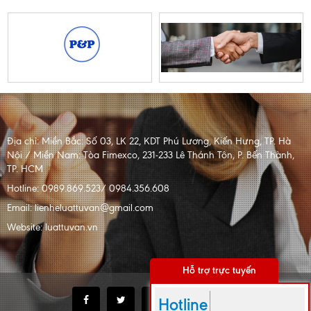
Địa chỉ:
Miền Bắc: Số 03, LK 22, KDT Phú Lương, Kiến Hưng, TP. Hà
Nội / Miền Nam: Tòa Fimexco, 231-233 Lê Thánh Tôn, P. Bến Thành,
TP. HCM
Hotline:
0989.869.523/ 0984.356.608
Email:
lienheluattuvan@gmail.com
Website:
luattuvan.vn
Hỗ trợ trực tuyến
Hotline