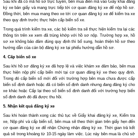
Sau khi đã có mã hồ sơ trực tuyến, bên mua điền mã vào Giấy khai đăng
ký xe bản giấy và mang trực tiếp tới cơ quan đăng ký xe để nộp hồ sơ.
Đồng thời, bên mua mang theo xe tới cơ quan đăng ký xe để kiểm tra xe
theo quy định trước thực hiện cấp biển số xe.
Trong quá trình kiểm tra xe, các bộ kiểm tra sẽ thực hiện kiểm tra lại các
thông tin trên xe xem đã trùng khớp với hồ sơ nộp. Trường hợp xe, hồ
sơ xe không bảo đảm đúng quy định thì bổ sung, hoàn thiện hồ sơ theo
hướng dẫn của cán bộ đăng ký xe tại phiếu hướng dẫn hồ sơ.
4. Cấp biển số xe
Sau khi hồ sơ đăng ký xe đã hợp lệ và việc khám xe đảm bảo, bên mua
thực hiện nộp phí cấp biển mới tại cơ quan đăng ký xe theo quy định.
Trong đó cấp biển số mới đối với trường hợp bên mua chưa được cấp
biển số định danh hoặc đã có biển số định danh nhưng đang đăng ký cho
xe khác hoặc Cấp lại theo số biển số định danh đối với trường hợp biển
số định danh đó đã được thu hồi.
5. Nhận kết quả đăng ký xe
Sau khi hoàn thành xong các thủ tục về Giấy khai đăng ký xe, Kiểm tra
xe, Nộp phí và cấp biển số, bên mua sẽ theo thời gian trên giấy hẹn đến
cơ quan đăng ký xe để nhận Chứng nhận đăng ký xe. Thời gian trả kết
quả sẽ trong khoảng từ 10-15 ngày làm việc. Lúc này bên mua là chủ sở