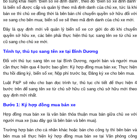
bổ sung khái niệm “Biến số xe định danh”, theo đó “Biển số xe định danh”
là biển số được cấp và quản lý theo mã định danh của chủ xe, tức là khi
bán xe thì chủ xe đồng thời là bên bán chỉ chuyển quyền sở hữu đối với
xe sang cho bên mua; biển số xe sẽ theo mã định danh của chủ xe mới.
Đây là quy định mới về quản lý biển số xe cơ giới do đó khi chuyển
quyền sở hữu xe, các bên phải thực hiện thủ tục sang tên xe từ chủ xe
cũ sang cho chủ xe mới.
Trình tự, thủ tục sang tên xe tại Bình Dương
Đối với thủ tục sang tên xe tại Bình Dương, người bán và người mua
cần thực hiện qua 4 bước bao gồm: Ký hợp đồng mua bán xe; Thực hiện
thu hồi đăng ký, biển số xe; Nộp phí trước bạ; Đăng ký xe cho bên mua.
Luật P&P sẽ nêu cho bạn đọc trình tự, thủ tục chi tiết để thực hiện 4
bước trên để sang tên xe từ chủ sỡ hữu cũ sang chủ sở hữu mới theo
quy định mới nhất.
Bước 1: Ký hợp đồng mua bán xe
Hợp đồng mua bán xe là văn bản thỏa thuận mua bán giữa chủ xe với
người mua xe (sau đây gọi là bên bán và bên mua).
Trường hợp bán cho cá nhân khác hoặc bán cho công ty thì bên bán và
bên mua sẽ thực hiện ký hợp đồng mua bán xe tại Văn phòng công