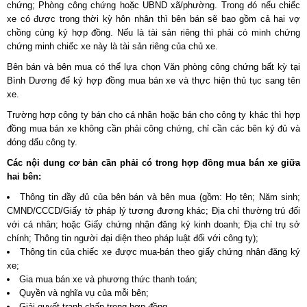
chứng; Phòng công chứng hoặc UBND xã/phường. Trong đó nếu chiếc
xe có được trong thời kỳ hôn nhân thì bên bán sẽ bao gồm cả hai vợ
chồng cùng ký hợp đồng. Nếu là tài sản riêng thì phải có minh chứng
chứng minh chiếc xe này là tài sản riêng của chủ xe.
Bên bán và bên mua có thể lựa chọn Văn phòng công chứng bất kỳ tại
Bình Dương để ký hợp đồng mua bán xe và thực hiện thủ tục sang tên
xe.
Trường hợp công ty bán cho cá nhân hoặc bán cho công ty khác thì hợp
đồng mua bán xe không cần phải công chứng, chỉ cần các bên ký đủ và
đóng dấu công ty.
Các nội dung cơ bản cần phải có trong hợp đồng mua bán xe giữa
hai bên:
Thông tin đầy đủ của bên bán và bên mua (gồm: Họ tên; Năm sinh;
CMND/CCCD/Giấy tờ pháp lý tương đương khác; Địa chỉ thường trú đối
với cá nhân; hoặc Giấy chứng nhận đăng ký kinh doanh; Địa chỉ trụ sở
chính; Thông tin người đại diện theo pháp luật đối với công ty);
Thông tin của chiếc xe được mua-bán theo giấy chứng nhận đăng ký
xe;
Gia mua bán xe và phương thức thanh toán;
Quyền và nghĩa vụ của mỗi bên;
Giải quyết tranh chấp trong hợp đồng.