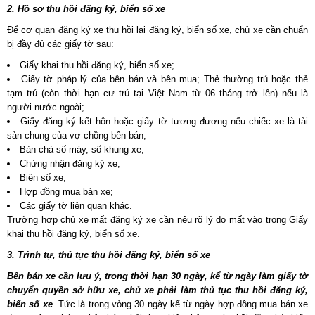
2. Hồ sơ thu hồi đăng ký, biển số xe
Để cơ quan đăng ký xe thu hồi lại đăng ký, biển số xe, chủ xe cần chuẩn
bị đầy đủ các giấy tờ sau:
Giấy khai thu hồi đăng ký, biển số xe;
Giấy tờ pháp lý của bên bán và bên mua; Thẻ thường trú hoặc thẻ
tạm trú (còn thời hạn cư trú tại Việt Nam từ 06 tháng trở lên) nếu là
người nước ngoài;
Giấy đăng ký kết hôn hoặc giấy tờ tương đương nếu chiếc xe là tài
sản chung của vợ chồng bên bán;
Bản chà số máy, số khung xe;
Chứng nhận đăng ký xe;
Biên số xe;
Hợp đồng mua bán xe;
Các giấy tờ liên quan khác.
Trường hợp chủ xe mất đăng ký xe cần nêu rõ lý do mất vào trong Giấy
khai thu hồi đăng ký, biển số xe.
3. Trình tự, thủ tục thu hồi đăng ký, biển số xe
Bên bán xe cần lưu ý, trong thời hạn 30 ngày, kể từ ngày làm giấy tờ
chuyển quyền sở hữu xe, chủ xe phải làm thủ tục thu hồi đăng ký,
biển số xe
. Tức là trong vòng 30 ngày kể từ ngày hợp đồng mua bán xe