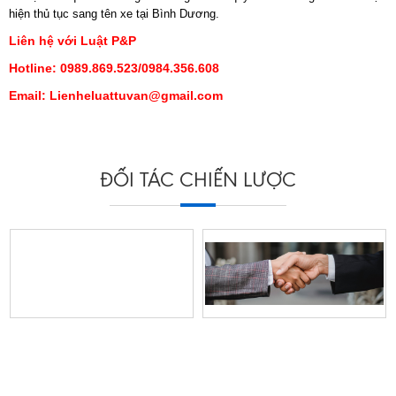
hiện thủ tục sang tên xe tại Bình Dương.
Liên hệ với Luật P&P
Hotline: 0989.869.523/0984.356.608
Email: Lienheluattuvan@gmail.com
ĐỐI TÁC CHIẾN LƯỢC
Địa chỉ:
Miền Bắc: Số 03, LK 22, KDT Phú Lương, Kiến Hưng, TP. Hà