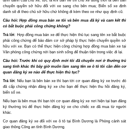
định danh của chủ xe, tức là khi bán xe thì chủ xe đồng thời là bên bán
chuyển quyền sở hữu đối với xe sang cho bên mua; Biển số xe định
danh sẽ đi theo chủ sở hữu chứ không đi kèm theo xe như quy định cũ.
Câu hỏi: Hợp đồng mua bán xe tôi và bên mua đã ký và cam kết thì
có bắt buộc phải công chứng không?
Trả lời
: Hợp đồng mua bán xe để thực hiện thủ tục sang tên xe bắt buộc
phải công chứng để bảo đảm cơ sở pháp lý thực hiện chuyển quyền sở
hữu với xe. Bạn có thể thực hiện công chứng hợp đồng mua bán xe tại
Văn phòng công chứng nới bạn sinh sống để thuận tiện trong việc đi lại.
Câu hỏi: Trước khi có quy định mới tôi đã chuyển nơi ở thường trú
sang tỉnh khác thì bây giờ muốn làm sang tên xe ô tô tôi cần đến cơ
quan đăng ký xe nào để thực hiện thủ tục?
Trả lời
: Nếu bạn là bên bán xe thì bạn tới cơ quan đăng ký xe trước đó
đã cấp chứng nhận đăng ký xe cho bạn để thực hiện thu hồi đăng ký,
biển số xe.
Nếu bạn là bên mua thì bạn tới cơ quan đăng ký xe nơi hiện tại bạn đăng
ký thường trú để thực hiện đăng ký xe cho chiếc xe đã mua từ người
khác.
Cơ quan đăng ký xe đối với xe ô tô tại Bình Dương là Phòng cảnh sát
giao thông Công an tỉnh Bình Dương.