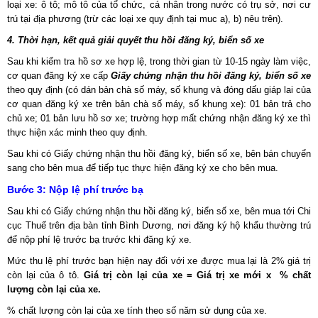
loại xe: ô tô; mô tô của tổ chức, cá nhân trong nước có trụ sở, nơi cư
trú tại địa phương (trừ các loại xe quy định tại muc a), b) nêu trên).
4. Thời hạn, kết quả giải quyết thu hồi đăng ký, biển số xe
Sau khi kiểm tra hồ sơ xe hợp lệ, trong thời gian từ 10-15 ngày làm việc,
cơ quan đăng ký xe cấp
Giấy chứng nhận thu hồi đăng ký, biển số xe
theo quy định (có dán bản chà số máy, số khung và đóng dấu giáp lai của
cơ quan đăng ký xe trên bản chà số máy, số khung xe): 01 bản trả cho
chủ xe; 01 bản lưu hồ sơ xe; trường hợp mất chứng nhận đăng ký xe thì
thực hiện xác minh theo quy định.
Sau khi có Giấy chứng nhận thu hồi đăng ký, biển số xe, bên bán chuyển
sang cho bên mua để tiếp tục thực hiện đăng ký xe cho bên mua.
Bước 3: Nộp lệ phí trước bạ
Sau khi có Giấy chứng nhận thu hồi đăng ký, biển số xe, bên mua tới Chi
cục Thuế trên địa bàn tỉnh Bình Dương, nơi đăng ký hộ khẩu thường trú
để nộp phí lệ trước bạ trước khi đăng ký xe.
Mức thu lệ phí trước bạn hiện nay đối với xe được mua lại là 2% giá trị
còn lại của ô tô.
Giá trị còn lại của xe = Giá trị xe mới x % chất
lượng còn lại của xe.
% chất lượng còn lại của xe tính theo số năm sử dụng của xe.