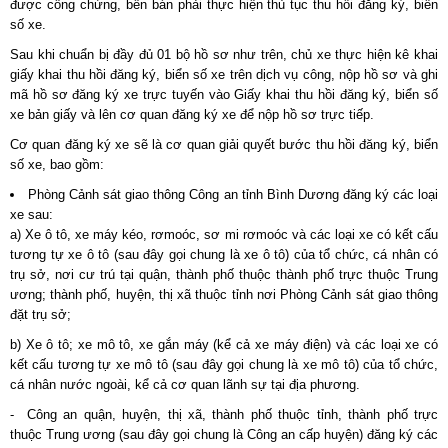
được công chứng, bên bán phải thực hiện thủ tục thu hồi đăng ký, biển
số xe.
Sau khi chuẩn bị đầy đủ 01 bộ hồ sơ như trên, chủ xe thực hiện kê khai
giấy khai thu hồi đăng ký, biển số xe trên dịch vụ công, nộp hồ sơ và ghi
mã hồ sơ đăng ký xe trực tuyến vào Giấy khai thu hồi đăng ký, biển số
xe bản giấy và lên cơ quan đăng ký xe để nộp hồ sơ trực tiếp.
Cơ quan đăng ký xe sẽ là cơ quan giải quyết bước thu hồi đăng ký, biển
số xe, bao gồm:
Phòng Cảnh sát giao thông Công an tỉnh Bình Dương đăng ký các loại
xe sau:
a) Xe ô tô, xe máy kéo, rơmoóc, sơ mi rơmoóc và các loại xe có kết cấu
tương tự xe ô tô (sau đây gọi chung là xe ô tô) của tổ chức, cá nhân có
trụ sở, nơi cư trú tại quận, thành phố thuộc thành phố trực thuộc Trung
ương; thành phố, huyện, thị xã thuộc tỉnh nơi Phòng Cảnh sát giao thông
đặt trụ sở;
b) Xe ô tô; xe mô tô, xe gắn máy (kể cả xe máy điện) và các loại xe có
kết cấu tương tự xe mô tô (sau đây gọi chung là xe mô tô) của tổ chức,
cá nhân nước ngoài, kể cả cơ quan lãnh sự tại địa phương.
- Công an quận, huyện, thị xã, thành phố thuộc tỉnh, thành phố trực
thuộc Trung ương (sau đây gọi chung là Công an cấp huyện) đăng ký các