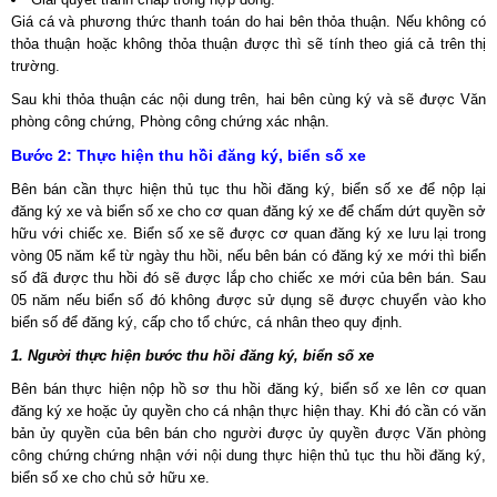
Giá cá và phương thức thanh toán do hai bên thỏa thuận. Nếu không có
thỏa thuận hoặc không thỏa thuận được thì sẽ tính theo giá cả trên thị
trường.
Sau khi thỏa thuận các nội dung trên, hai bên cùng ký và sẽ được Văn
phòng công chứng, Phòng công chứng xác nhận.
Bước 2: Thực hiện thu hồi đăng ký, biển số xe
Bên bán cần thực hiện thủ tục thu hồi đăng ký, biển số xe để nộp lại
đăng ký xe và biển số xe cho cơ quan đăng ký xe để chấm dứt quyền sở
hữu với chiếc xe. Biển số xe sẽ được cơ quan đăng ký xe lưu lại trong
vòng 05 năm kể từ ngày thu hồi, nếu bên bán có đăng ký xe mới thì biển
số đã được thu hồi đó sẽ được lắp cho chiếc xe mới của bên bán. Sau
05 năm nếu biển số đó không được sử dụng sẽ được chuyển vào kho
biển số để đăng ký, cấp cho tổ chức, cá nhân theo quy định.
1. Người thực hiện bước thu hồi đăng ký, biển số xe
Bên bán thực hiện nộp hồ sơ thu hồi đăng ký, biển số xe lên cơ quan
đăng ký xe hoặc ủy quyền cho cá nhận thực hiện thay. Khi đó cần có văn
bản ủy quyền của bên bán cho người được ủy quyền được Văn phòng
công chứng chứng nhận với nội dung thực hiện thủ tục thu hồi đăng ký,
biển số xe cho chủ sở hữu xe.