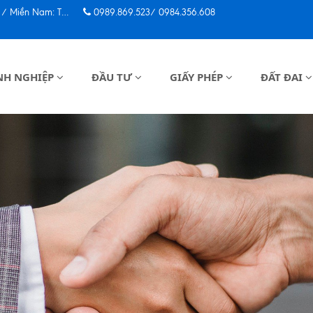
ôn, P. Bến Thành, TP. HCM
0989.869.523/ 0984.356.608
NH NGHIỆP
ĐẦU TƯ
GIẤY PHÉP
ĐẤT ĐAI