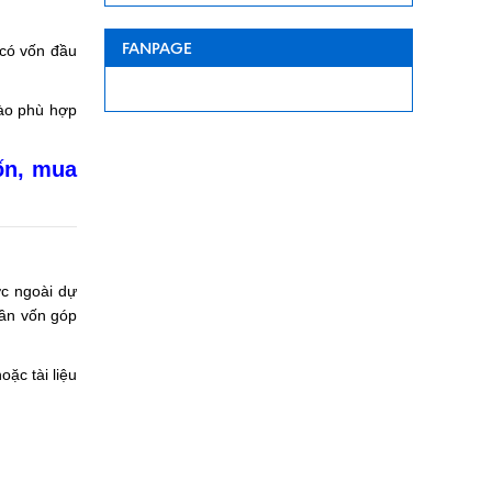
FANPAGE
 có vốn đầu
nào phù hợp
ốn, mua
ớc ngoài dự
hần vốn góp
ặc tài liệu