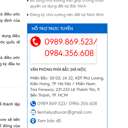
Bổ sung nhà xưởng vào giấy chứng nhận
quyền sử dụng đất tại Bắc Ninh
và điều ước
Đăng ký nhà xưởng trên đất tại Ninh Bình
uy định của
HỖ TRỢ TRỰC TUYẾN
p dụng điều
0989.869.523/
ước quốc tế
0984.356.608
và điều ước
g ký đầu tư
VĂN PHÒNG PHÍA BẮC (HÀ NỘI)
Miền Bắc: Số 03, LK 22, KDT Phú Lương,
Kiến Hưng, TP. Hà Nội / Miền Nam:
Tòa Fimexco, 231-233 Lê Thánh Tôn, P.
Bến Thành, TP. HCM
0989.869.523/ 0984.356.608
ể thành lập
lienheluattuvan@gmail.com
ore sẽ tiến
Xem bản đồ
ổ đông của