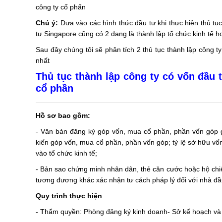
công ty cổ phẩn
Chú ý:
Dựa vào các hình thức đầu tư khi thực hiện thủ tục
tư Singapore cũng có 2 dang là thành lập tổ chức kinh tế 
Sau đây chúng tôi sẽ phân tích 2 thủ tục thành lập công 
nhất
Thủ tục thành lập công ty có vốn đầu 
cổ phần
Hồ sơ bao gồm:
- Văn bản đăng ký góp vốn, mua cổ phần, phần vốn góp g
kiến góp vốn, mua cổ phần, phần vốn góp; tỷ lệ sở hữu vố
vào tổ chức kinh tế;
- Bản sao chứng minh nhân dân, thẻ căn cước hoặc hộ chiếu
tương đương khác xác nhận tư cách pháp lý đối với nhà đầu
Quy trình thực hiện
- Thẩm quyền: Phòng đăng ký kinh doanh- Sở kế hoạch và