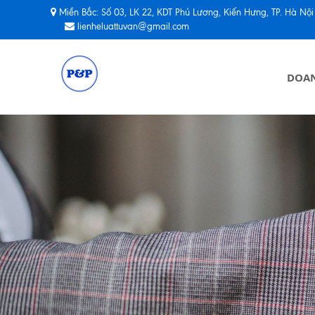
Miền Bắc: Số 03, LK 22, KDT Phú Lương, Kiến Hưng, TP. Hà Nội / Miền Nam: Tòa Fimexco, 231-233 Lê Thánh T
lienheluattuvan@gmail.com
DOA