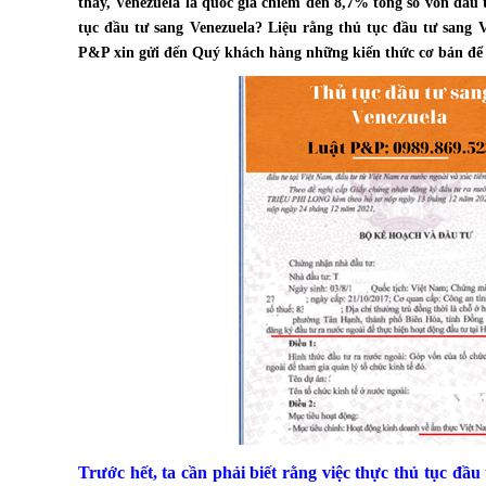
thấy, Venezuela là quốc gia chiếm đến 8,7% tổng số vốn đầu 
tục đầu tư sang Venezuela? Liệu rằng thủ tục đầu tư sang 
P&P xin gửi đến Quý khách hàng những kiến thức cơ bản để t
Trước hết, ta cần phải biết rằng việc thực thủ tục đầ