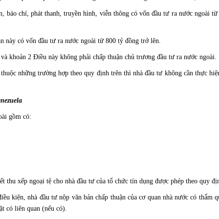
, báo chí, phát thanh, truyền hình, viễn thông có vốn đầu tư ra nước ngoài từ
 này có vốn đầu tư ra nước ngoài từ 800 tỷ đồng trở lên.
 và khoản 2 Điều này không phải chấp thuận chủ trương đầu tư ra nước ngoài.
thuộc những trường hợp theo quy định trên thì nhà đầu tư không cần thực hiện
enezuela
oài gồm có:
t thu xếp ngoại tệ cho nhà đầu tư của tổ chức tín dụng được phép theo quy đị
điều kiện, nhà đầu tư nộp văn bản chấp thuận của cơ quan nhà nước có thẩm q
t có liên quan (nếu có).