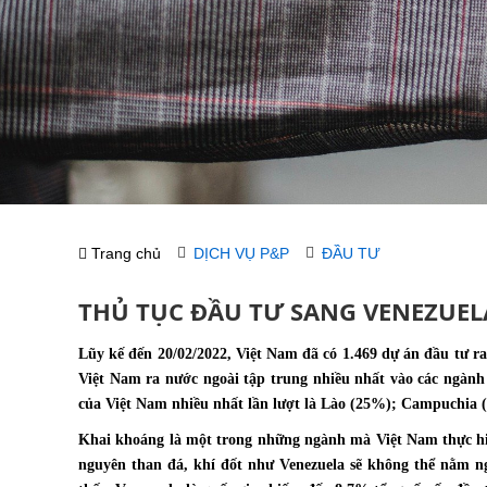
Trang chủ
DỊCH VỤ P&P
ĐẦU TƯ
THỦ TỤC ĐẦU TƯ SANG VENEZUEL
Lũy kế đến 20/02/2022, Việt Nam đã có 1.469 dự án đầu tư ra
Việt Nam ra nước ngoài tập trung nhiều nhất vào các ngành
của Việt Nam nhiều nhất lần lượt là Lào (25%); Campuchia 
Khai khoáng là một trong những ngành mà Việt Nam thực hiệ
nguyên than đá, khí đốt như Venezuela sẽ không thể nằm ng