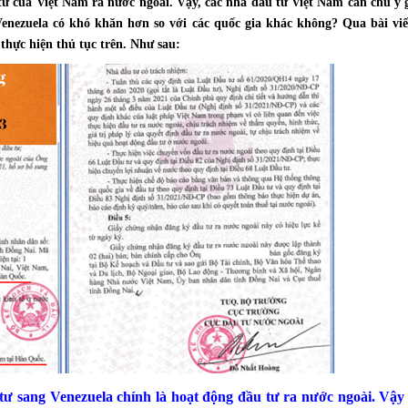
tư của Việt Nam ra nước ngoài. Vậy, các nhà đầu tư Việt Nam cần chú ý 
Venezuela có khó khăn hơn so với các quốc gia khác không? Qua bài viế
hực hiện thủ tục trên. Như sau:
u tư sang Venezuela chính là hoạt động đầu tư ra nước ngoài. Vậy