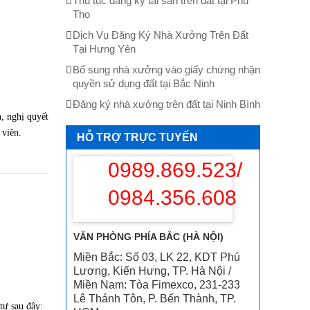
Thủ tục đăng ký tài sản trên đất tại Phú
Thọ
Dịch Vụ Đăng Ký Nhà Xưởng Trên Đất
Tại Hưng Yên
Bổ sung nhà xưởng vào giấy chứng nhận
quyền sử dụng đất tại Bắc Ninh
Đăng ký nhà xưởng trên đất tại Ninh Bình
h, nghị quyết
 viên.
HỖ TRỢ TRỰC TUYẾN
0989.869.523/
0984.356.608
VĂN PHÒNG PHÍA BẮC (HÀ NỘI)
Miền Bắc: Số 03, LK 22, KDT Phú
Lương, Kiến Hưng, TP. Hà Nội /
Miền Nam: Tòa Fimexco, 231-233
Lê Thánh Tôn, P. Bến Thành, TP.
tư sau đây: