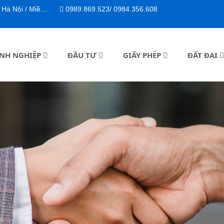
n, P. Bến Thành, TP. HCM
0989.869.523/ 0984.356.608
NH NGHIỆP
ĐẦU TƯ
GIẤY PHÉP
ĐẤT ĐAI