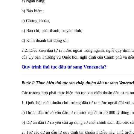
a) Ngân hàng;
b) Bảo hiểm;
c) Chứng khoán;
d) Báo chí, phát thanh, truyền hình;
đ) Kinh doanh bất động sản.
2.2. Điều kiện đầu tư ra nước ngoài trong ngành, nghề quy định t
của Ủy ban Thường vụ Quốc hội, nghị định của Chính phủ và điều
Quy trình thủ tục đầu tư sang Venezuela?
Bước I/ Thực hiện thủ tục xin chấp thuận đầu tư
sang
Venezue
Các trường hợp phải thực hiện thủ tục xin chấp thuận đầu tư ra n
1. Quốc hội chấp thuận chủ trương đầu tư ra nước ngoài đối với c
a) Dự án đầu tư có vốn đầu tư ra nước ngoài từ 20.000 tỷ đồng tr
b) Dự án đầu tư có yêu cầu áp dụng cơ chế, chính sách đặc biệt c
2. Trừ các dự án đầu tư quy định tại khoản 1 Điều này, Thủ tướng