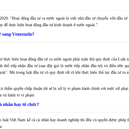
 2020: “Hoạt động đầu tư ra nước ngoài là việc nhà đầu tư chuyển vốn đầu tư
ày để thực hiện hoạt động đầu tư kinh doanh ở nước ngoài.”
ư sang Venezuela?
tư thực hiện hoạt động đầu tư ra nước ngoài phải tuân thủ quy định của Luật n
nh thổ tiếp nhận đầu tư (sau đây gọi là nước tiếp nhận đầu tư) và điều ước qu
ài". Mà trong luật đầu tư có quy định rất rõ khi thực hiện thủ tục đầu tư ra 
có thẩm quyền chấp thuận thì sẽ bị xử lý vi phạm hành chính với mức xử phạt: 
m và hành vi vi phạm
cá nhân hay tổ chức?
p luật Việt Nam kể cả cá nhân hay doanh nghiệp thì đều có quyền được phép t
u: