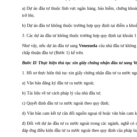
a) Dự án đầu tư thuộc lĩnh vực ngân hàng, bảo hiểm, chứng khoán
trở lên;
b) Dự án đầu tư không thuộc trường hợp quy định tại điểm a khoản
3. Các dự án đầu tư không thuộc trường hợp quy định tại khoản 1
Như vậy, nếu dự án đầu tư sang
Venezuela
của nhà đầu tư không 
chấp thuận đầu tư (Bước 1) kể trên.
Bước II/ Thực hiện thủ tục xin giấy chứng nhận đầu tư sang
V
1. Hồ sơ thực hiện thủ tục xin giấy chứng nhận đầu tư ra nước ng
a) Văn bản đăng ký đầu tư ra nước ngoài;
b) Tài liệu về tư cách pháp lý của nhà đầu tư;
c) Quyết định đầu tư ra nước ngoài theo quy định;
d) Văn bản cam kết tự cân đối nguồn ngoại tệ hoặc văn bản cam kế
đ) Đối với dự án đầu tư ra nước ngoài trong các ngành, nghề có 
đáp ứng điều kiện đầu tư ra nước ngoài theo quy định của pháp luậ