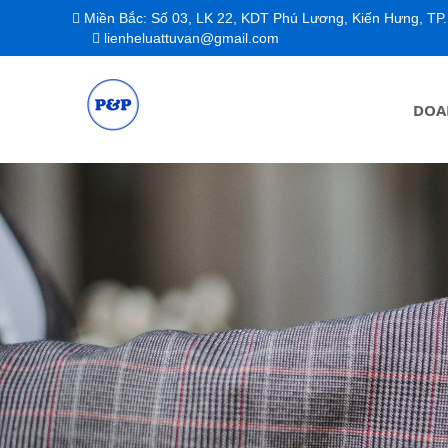
Miền Bắc: Số 03, LK 22, KDT Phú Lương, Kiến Hưng, TP. Hà Nội / Miền Nam: Tòa Fimexco, 231-233 Lê Thánh Tô
lienheluattuvan@gmail.com
DOA