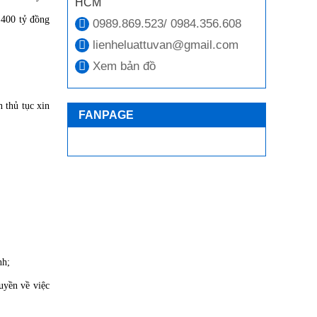
HCM
 400 tỷ đồng
0989.869.523/ 0984.356.608
lienheluattuvan@gmail.com
Xem bản đồ
 thủ tục xin
FANPAGE
nh;
uyền về việc