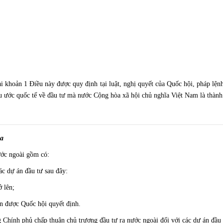
ại khoản 1 Điều này được quy định tại luật, nghị quyết của Quốc hội, pháp lện
 ước quốc tế về đầu tư mà nước Cộng hòa xã hội chủ nghĩa Việt Nam là thành
la
ước ngoài gồm có:
ác dự án đầu tư sau đây:
ở lên;
ần được Quốc hội quyết định.
 Chính phủ chấp thuận chủ trương đầu tư ra nước ngoài đối với các dự án đầu 