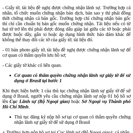
- Giấy tờ, tài liệu đề nghị được chứng nhận lãnh sự. Trường hợp cá
nhân, tổ chức muốn chứng nhận bản dịch, bản sao y thì phải đồng
thời chứng nhận cả bản gốc. Trường hợp chỉ chứng nhận bản gốc
thì chỉ cần chuẩn bị bản gốc muốn chứng nhận. Tài liệu nếu có từ
hai tờ trở lên thì phải được đóng dấu giáp lai giữa các tờ hoặc phải
được buộc dây, gắn xi hoặc áp dụng hình thức bảo đảm khác để
không thể thay đổi các tờ của giấy tờ, tài liệu đó.
- 01 bản photo giấy tờ, tài liệu đề nghị được chứng nhận lãnh sự để
cơ quan có thẩm quyền lưu hồ sơ;
- Các giấy tờ khác có liên quan.
Cơ quan có thẩm quyền chứng nhận lãnh sự giấy tờ để sử
dụng ở Brasil tại bước 1
Khi thực hiện bước 1 của thủ tục chứng nhận lãnh sự giấy tờ để sử
dụng ở Brasil, người yêu cầu chứng nhận lãnh sự nộp 01 bộ hồ sơ
lên
Cục Lãnh sự (Bộ Ngoại giao)
hoặc
Sở Ngoại vụ Thành phố
Hồ Chí Minh
.
Thủ tục đăng ký nộp hồ sơ tại cơ quan có thẩm quyền chứng
nhận lãnh sự giấy tờ để sử dụng ở Brasil
+
Trường hợp nộp hồ sơ tại Cục lãnh sự (Bộ Ngoại giao):
cá nhân,