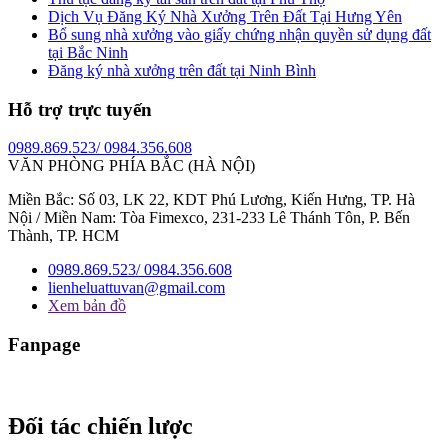
Dịch Vụ Đăng Ký Nhà Xưởng Trên Đất Tại Hưng Yên
Bổ sung nhà xưởng vào giấy chứng nhận quyền sử dụng đất
tại Bắc Ninh
Đăng ký nhà xưởng trên đất tại Ninh Bình
Hỗ trợ trực tuyến
0989.869.523/ 0984.356.608
VĂN PHÒNG PHÍA BẮC (HÀ NỘI)
Miền Bắc: Số 03, LK 22, KDT Phú Lương, Kiến Hưng, TP. Hà
Nội / Miền Nam: Tòa Fimexco, 231-233 Lê Thánh Tôn, P. Bến
Thành, TP. HCM
0989.869.523/ 0984.356.608
lienheluattuvan@gmail.com
Xem bản đồ
Fanpage
Đối tác chiến lược