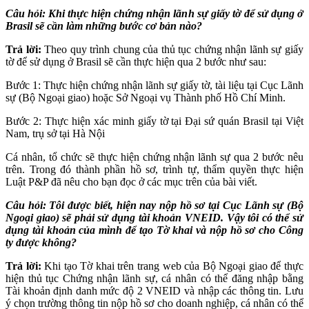
Câu hỏi: Khi thực hiện chứng nhận lãnh sự giấy tờ để sử dụng ở
Brasil sẽ cần làm những bước cơ bản nào?
Trả lời:
Theo quy trình chung của thủ tục chứng nhận lãnh sự giấy
tờ để sử dụng ở Brasil sẽ cần thực hiện qua 2 bước như sau:
Bước 1: Thực hiện chứng nhận lãnh sự giấy tờ, tài liệu tại Cục Lãnh
sự (Bộ Ngoại giao) hoặc Sở Ngoại vụ Thành phố Hồ Chí Minh.
Bước 2: Thực hiện xác minh giấy tờ tại Đại sứ quán Brasil tại Việt
Nam, trụ sở tại Hà Nội
Cá nhân, tổ chức sẽ thực hiện chứng nhận lãnh sự qua 2 bước nêu
trên. Trong đó thành phần hồ sơ, trình tự, thẩm quyền thực hiện
Luật P&P đã nêu cho bạn đọc ở các mục trên của bài viết.
Câu hỏi: Tôi được biết, hiện nay nộp hồ sơ tại Cục Lãnh sự (Bộ
Ngoại giao) sẽ phải sử dụng tài khoản VNEID. Vậy tôi có thể sử
dụng tài khoản của mình để tạo Tờ khai và nộp hồ sơ cho Công
ty được không?
Trả lời:
Khi tạo Tờ khai trên trang web của Bộ Ngoại giao để thực
hiện thủ tục Chứng nhận lãnh sự, cá nhân có thể đăng nhập bằng
Tài khoản định danh mức độ 2 VNEID và nhập các thông tin. Lưu
ý chọn trường thông tin nộp hồ sơ cho doanh nghiệp, cá nhân có thể