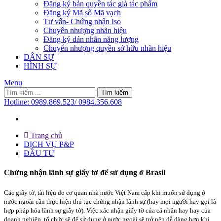
Đăng ký bản quyền tác giả tác phẩm
Đăng ký Mã số Mã vạch
Tư vấn- Chứng nhận Iso
Chuyển nhượng nhãn hiệu
Đăng ký dán nhãn năng lượng
Chuyển nhượng quyền sở hữu nhãn hiệu
DÂN SỰ
HÌNH SỰ
Menu
Tìm kiếm
Hotline:
0989.869.523/ 0984.356.608
Trang chủ
DỊCH VỤ P&P
ĐẦU TƯ
Chứng nhận lãnh sự giấy tờ để sử dụng ở Brasil
Các giấy tờ, tài liệu do cơ quan nhà nước Việt Nam cấp khi muốn sử dụng ở
nước ngoài cần thực hiện thủ tục chứng nhận lãnh sự (hay mọi người hay gọi là
hợp pháp hóa lãnh sự giấy tờ). Việc xác nhận giấy tờ của cá nhân hay hay của
doanh nghiệp, tổ chức sẽ để sử dụng ở nước ngoài sẽ trở nên dễ dàng hơn khi