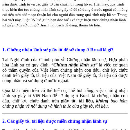
nắm được trình tự và các giấy tờ cần chuẩn bị trong hồ sơ. Hiện nay, quy trình
thực hiện thủ tục chứng nhận lãnh sự giấy tờ để sử dụng ở nước ngoài có những
cải tiến mới nhằm tạo thuận lợi cho người dân trong quá trình nộp hồ sơ. Trong
bài viết này, Luật P&P sẽ giúp bạn đọc hiểu và thực hiện việc chứng nhận lãnh
sự giấy tờ để sử dụng ở Brasil một cách dễ dàng, thuận lợi hơn.
1. Chứng nhận lãnh sự giấy tờ để sử dụng ở Brasil là gì?
Tại Nghị định của Chính phủ về Chứng nhận lãnh sự, Hợp pháp
hóa lãnh sự có quy định:
“Chứng nhận lãnh sự”
là việc cơ quan
có thẩm quyền của Việt Nam chứng nhận con dấu, chữ ký, chức
danh trên giấy tờ, tài liệu của Việt Nam để giấy tờ, tài liệu đó được
công nhận và sử dụng ở nước ngoài.
Qua khái niệm trên có thể hiểu cụ thể hơn rằng, việc chứng nhận
lãnh sự giấy tờ Việt Nam để sử dụng ở Brasil là chứng nhận con
dấu, chữ ký, chức danh trên
giấy tờ, tài liệu,
không
bao hàm
chứng nhận về nội dung và hình thức của giấy tờ, tài liệu
.
2. Các giấy tờ, tài liệu được miễn chứng nhận lãnh sự