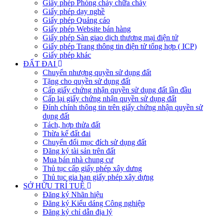
Giấy phép Phòng cháy chữa cháy
Giấy phép dạy nghề
Giấy phép Quảng cáo
Giấy phép Website bán hàng
Giấy phép Sàn giao dịch thương mại điện tử
Giấy phép Trang thông tin điện tử tổng hợp ( ICP)
Giấy phép khác
ĐẤT ĐAI
Chuyển nhượng quyền sử dụng đất
Tặng cho quyền sử dụng đất
Cấp giấy chứng nhận quyền sử dụng đất lần đầu
Cấp lại giấy chứng nhận quyền sử dụng đất
Đính chính thông tin trên giấy chứng nhận quyền sử
dụng đất
Tách, hợp thửa đất
Thừa kế đất đai
Chuyển đổi mục đích sử dụng đất
Đăng ký tài sản trên đất
Mua bán nhà chung cư
Thủ tục cấp giấy phép xây dưng
Thủ tục gia hạn giấy phép xây dựng
SỞ HỮU TRÍ TUỆ
Đăng ký Nhãn hiệu
Đăng ký Kiểu dáng Công nghiệp
Đăng ký chỉ dẫn địa lý