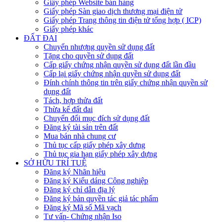
Giấy phép Website bán hàng
Giấy phép Sàn giao dịch thương mại điện tử
Giấy phép Trang thông tin điện tử tổng hợp ( ICP)
Giấy phép khác
ĐẤT ĐAI
Chuyển nhượng quyền sử dụng đất
Tặng cho quyền sử dụng đất
Cấp giấy chứng nhận quyền sử dụng đất lần đầu
Cấp lại giấy chứng nhận quyền sử dụng đất
Đính chính thông tin trên giấy chứng nhận quyền sử
dụng đất
Tách, hợp thửa đất
Thừa kế đất đai
Chuyển đổi mục đích sử dụng đất
Đăng ký tài sản trên đất
Mua bán nhà chung cư
Thủ tục cấp giấy phép xây dưng
Thủ tục gia hạn giấy phép xây dựng
SỞ HỮU TRÍ TUỆ
Đăng ký Nhãn hiệu
Đăng ký Kiểu dáng Công nghiệp
Đăng ký chỉ dẫn địa lý
Đăng ký bản quyền tác giả tác phẩm
Đăng ký Mã số Mã vạch
Tư vấn- Chứng nhận Iso