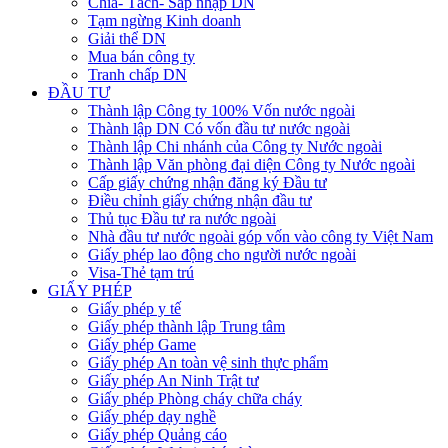
Chia- Tách- Sáp nhập DN
Tạm ngừng Kinh doanh
Giải thể DN
Mua bán công ty
Tranh chấp DN
ĐẦU TƯ
Thành lập Công ty 100% Vốn nước ngoài
Thành lập DN Có vốn đầu tư nước ngoài
Thành lập Chi nhánh của Công ty Nước ngoài
Thành lập Văn phòng đại diện Công ty Nước ngoài
Cấp giấy chứng nhận đăng ký Đầu tư
Điều chỉnh giấy chứng nhận đầu tư
Thủ tục Đầu tư ra nước ngoài
Nhà đầu tư nước ngoài góp vốn vào công ty Việt Nam
Giấy phép lao động cho người nước ngoài
Visa-Thẻ tạm trú
GIẤY PHÉP
Giấy phép y tế
Giấy phép thành lập Trung tâm
Giấy phép Game
Giấy phép An toàn vệ sinh thực phẩm
Giấy phép An Ninh Trật tư
Giấy phép Phòng cháy chữa cháy
Giấy phép dạy nghề
Giấy phép Quảng cáo