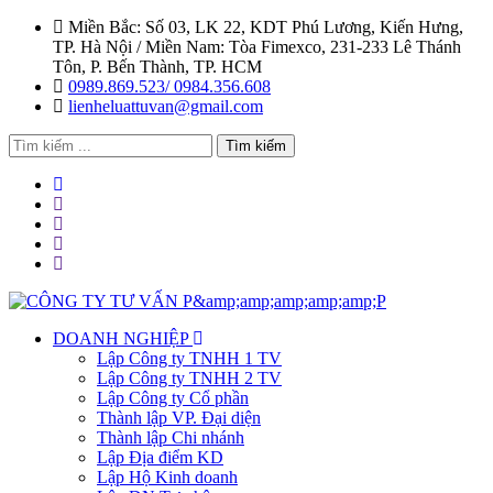
Miền Bắc: Số 03, LK 22, KDT Phú Lương, Kiến Hưng,
TP. Hà Nội / Miền Nam: Tòa Fimexco, 231-233 Lê Thánh
Tôn, P. Bến Thành, TP. HCM
0989.869.523/ 0984.356.608
lienheluattuvan@gmail.com
Tìm kiếm
DOANH NGHIỆP
Lập Công ty TNHH 1 TV
Lập Công ty TNHH 2 TV
Lập Công ty Cổ phần
Thành lập VP. Đại diện
Thành lập Chi nhánh
Lập Địa điểm KD
Lập Hộ Kinh doanh