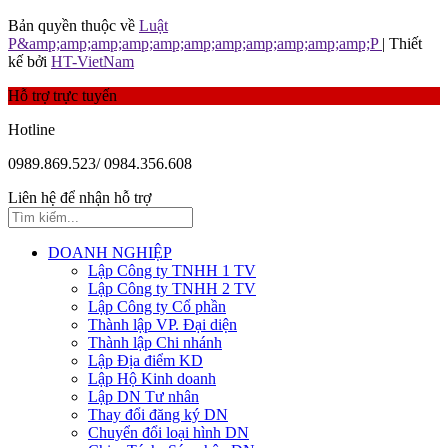
Bản quyền thuộc về
Luật
P&amp;amp;amp;amp;amp;amp;amp;amp;amp;amp;amp;P
| Thiết
kế bởi
HT-VietNam
Hỗ trợ trực tuyến
Hotline
0989.869.523/ 0984.356.608
Liên hệ để nhận hỗ trợ
DOANH NGHIỆP
Lập Công ty TNHH 1 TV
Lập Công ty TNHH 2 TV
Lập Công ty Cổ phần
Thành lập VP. Đại diện
Thành lập Chi nhánh
Lập Địa điểm KD
Lập Hộ Kinh doanh
Lập DN Tư nhân
Thay đổi đăng ký DN
Chuyển đổi loại hình DN