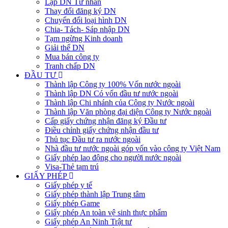
Lập DN Tư nhân
Thay đổi đăng ký DN
Chuyển đổi loại hình DN
Chia- Tách- Sáp nhập DN
Tạm ngừng Kinh doanh
Giải thể DN
Mua bán công ty
Tranh chấp DN
ĐẦU TƯ
Thành lập Công ty 100% Vốn nước ngoài
Thành lập DN Có vốn đầu tư nước ngoài
Thành lập Chi nhánh của Công ty Nước ngoài
Thành lập Văn phòng đại diện Công ty Nước ngoài
Cấp giấy chứng nhận đăng ký Đầu tư
Điều chỉnh giấy chứng nhận đầu tư
Thủ tục Đầu tư ra nước ngoài
Nhà đầu tư nước ngoài góp vốn vào công ty Việt Nam
Giấy phép lao động cho người nước ngoài
Visa-Thẻ tạm trú
GIẤY PHÉP
Giấy phép y tế
Giấy phép thành lập Trung tâm
Giấy phép Game
Giấy phép An toàn vệ sinh thực phẩm
Giấy phép An Ninh Trật tư