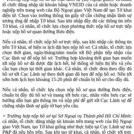
tổ chức đăng nhập tài khoản bằng VNEID của cá nhân hoặc doanh
nghiệp trên trang web của Bộ Ngoại giao Việt Nam để tạo Tờ khai
điện tử. Chọn vào trường thông tin giấy tờ cần chứng nhận lãnh sự
tương ứng để nhập Tờ khai. Sau khi nhập đầy đủ các thông tin trên
Tờ khai, cá nhân, tổ chức lựa chọn phương thức nộp hồ sơ trực tiếp
hoặc nộp hồ sơ quan đường Bưu điện.
Nếu cá nhân, tổ chức nộp hồ sơ trực tiếp, sau khi nhập các thông tin
trên Tờ khai, sẽ hiện ra lịch đặt hẹn nộp hồ sơ. Cá nhân, tổ chức lựa
chọn thời gian, ngày/tháng/năm muốn tới Bộ phận tiếp nhận của
Cục lãnh sự để nộp hồ sơ. Trường hợp khoảng thời gian bạn muốn
tới nộp hồ sơ đã được đặt lịch hết, hệ thống sẽ hiện thị lên và yêu
cầu bạn chọn lại thời gian khác. Cá nhân, tổ chức đem theo đầy đủ
hồ sơ tới Cục Lãnh sự theo thời gian đã hẹn để nộp hồ sơ. Nên tới
sớm hơn lịch hẹn khoảng 15-20 phút để chuẩn bị hồ sơ cho đầy đủ.
Nếu cá nhân, tổ chức lựa chọn nộp hồ sơ qua đường Bưu điện,
chuẩn bị đầy đủ hồ sơ và mang tới bưu cục, nhân viên bưu cục sẽ
hướng dẫn bạn ghi thông tin và nộp phí để gửi tới Cục Lãnh sự để
chứng nhận lãnh sự giấy tờ bạn yêu cầu.
+ Trường hợp nộp hồ sơ tại Sở Ngoại vụ Thành phố Hồ Chí Minh
:
cá nhân, tổ chức đăng nhập tài khoản trên trang web của Bộ Ngoại
giao Việt Nam, tạo Tờ khai giống như thực hiện tại Cục Lãnh sự mà
P&P đã nêu bên trên. Sau khi tạo tờ khai, cá nhân, tổ chức tới trực