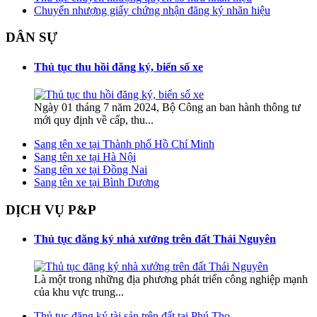
Chuyển nhượng giấy chứng nhận đăng ký nhãn hiệu
DÂN SỰ
Thủ tục thu hồi đăng ký, biển số xe
Ngày 01 tháng 7 năm 2024, Bộ Công an ban hành thông tư
mới quy định về cấp, thu...
Sang tên xe tại Thành phố Hồ Chí Minh
Sang tên xe tại Hà Nội
Sang tên xe tại Đồng Nai
Sang tên xe tại Bình Dương
DỊCH VỤ P&P
Thủ tục đăng ký nhà xưởng trên đất Thái Nguyên
Là một trong những địa phương phát triển công nghiệp mạnh
của khu vực trung...
Thủ tục đăng ký tài sản trên đất tại Phú Thọ